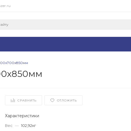
zer.ru
2000x700x850мм
700x850мм
СРАВНИТЬ
ОТЛОЖИТЬ
Характеристики
Вес
—
102,92кг