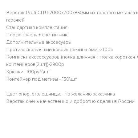
Верстак Profi СПЛ-2000x700x850мм из толстого металла
гаражей
Стандартная комплектация:
Перфопанель + светильник
Дополнительные акссесуары
Противоскользящий коврик (резина 4мм)-2100р
Комплект акссессуаров (полка длинная + полка короткая 
контейнеров[2шт])-2900р
Крючки- 100руб\шт
Контейнер под метизы - 130\шт
Цвет опор, столешницы, - по желанию заказчика
Верстак очень качественно и добротно сделан в России