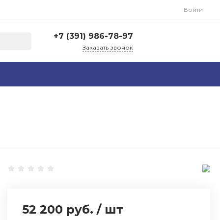
Войти
+7 (391) 986-78-97
Заказать звонок
+7 (391) 986-78-97
г. Красноярск, ул.
Рокоссовского, 18и
Пн-Пт: 8:00-17:00 Cб-Вс:
Выходной
zakaz@spectra-lazer.ru
52 200 руб.
/
шт