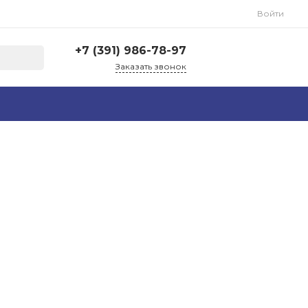
Войти
+7 (391) 986-78-97
Заказать звонок
+7 (391) 986-78-97
г. Красноярск, ул.
Рокоссовского, 18и
Пн-Пт: 8:00-17:00 Cб-Вс:
Выходной
zakaz@spectra-lazer.ru